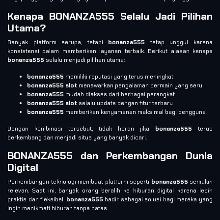
Kenapa BONANZA555 Selalu Jadi Pilihan
Utama?
Banyak platform serupa, tetapi
bonanza555
tetap unggul karena
konsistensi dalam memberikan layanan terbaik. Berikut alasan kenapa
bonanza555
selalu menjadi pilihan utama:
bonanza555
memiliki reputasi yang terus meningkat
bonanza555 slot
menawarkan pengalaman bermain yang seru
bonanza555
mudah diakses dari berbagai perangkat
bonanza555 slot
selalu update dengan fitur terbaru
bonanza555
memberikan kenyamanan maksimal bagi pengguna
Dengan kombinasi tersebut, tidak heran jika
bonanza555
terus
berkembang dan menjadi situs yang banyak dicari.
BONANZA555 dan Perkembangan Dunia
Digital
Perkembangan teknologi membuat platform seperti
bonanza555
semakin
relevan. Saat ini, banyak orang beralih ke hiburan digital karena lebih
praktis dan fleksibel.
bonanza555
hadir sebagai solusi bagi mereka yang
ingin menikmati hiburan tanpa batas.