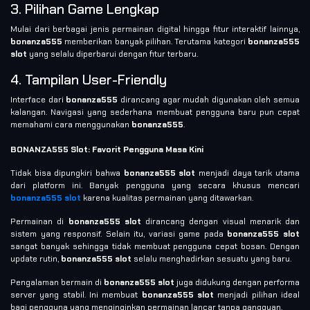
3. Pilihan Game Lengkap
Mulai dari berbagai jenis permainan digital hingga fitur interaktif lainnya,
bonanza555
memberikan banyak pilihan. Terutama kategori
bonanza555
slot
yang selalu diperbarui dengan fitur terbaru.
4. Tampilan User-Friendly
Interface dari
bonanza555
dirancang agar mudah digunakan oleh semua
kalangan. Navigasi yang sederhana membuat pengguna baru pun cepat
memahami cara menggunakan
bonanza555
.
BONANZA555 Slot: Favorit Pengguna Masa Kini
Tidak bisa dipungkiri bahwa
bonanza555 slot
menjadi daya tarik utama
dari platform ini. Banyak pengguna yang secara khusus mencari
bonanza555 slot
karena kualitas permainan yang ditawarkan.
Permainan di
bonanza555 slot
dirancang dengan visual menarik dan
sistem yang responsif. Selain itu, variasi game pada
bonanza555 slot
sangat banyak sehingga tidak membuat pengguna cepat bosan. Dengan
update rutin,
bonanza555 slot
selalu menghadirkan sesuatu yang baru.
Pengalaman bermain di
bonanza555 slot
juga didukung dengan performa
server yang stabil. Ini membuat
bonanza555 slot
menjadi pilihan ideal
bagi pengguna yang menginginkan permainan lancar tanpa gangguan.