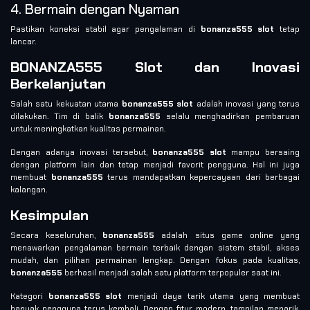
4. Bermain dengan Nyaman
Pastikan koneksi stabil agar pengalaman di
bonanza555 slot
tetap
lancar.
BONANZA555 Slot dan Inovasi
Berkelanjutan
Salah satu kekuatan utama
bonanza555 slot
adalah inovasi yang terus
dilakukan. Tim di balik
bonanza555
selalu menghadirkan pembaruan
untuk meningkatkan kualitas permainan.
Dengan adanya inovasi tersebut,
bonanza555 slot
mampu bersaing
dengan platform lain dan tetap menjadi favorit pengguna. Hal ini juga
membuat
bonanza555
terus mendapatkan kepercayaan dari berbagai
kalangan.
Kesimpulan
Secara keseluruhan,
bonanza555
adalah situs game online yang
menawarkan pengalaman bermain terbaik dengan sistem stabil, akses
mudah, dan pilihan permainan lengkap. Dengan fokus pada kualitas,
bonanza555
berhasil menjadi salah satu platform terpopuler saat ini.
Kategori
bonanza555 slot
menjadi daya tarik utama yang membuat
banyak pengguna terus kembali. Dengan fitur modern, tampilan menarik,