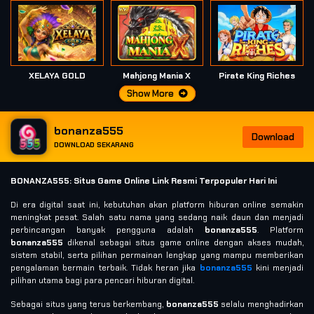
XELAYA GOLD
Mahjong Mania X
Pirate King Riches
Show More
bonanza555
Download
DOWNLOAD SEKARANG
BONANZA555: Situs Game Online Link Resmi Terpopuler Hari Ini
Di era digital saat ini, kebutuhan akan platform hiburan online semakin
meningkat pesat. Salah satu nama yang sedang naik daun dan menjadi
perbincangan banyak pengguna adalah
bonanza555
. Platform
bonanza555
dikenal sebagai situs game online dengan akses mudah,
sistem stabil, serta pilihan permainan lengkap yang mampu memberikan
pengalaman bermain terbaik. Tidak heran jika
bonanza555
kini menjadi
pilihan utama bagi para pencari hiburan digital.
Sebagai situs yang terus berkembang,
bonanza555
selalu menghadirkan